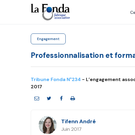
Aller
au
Ce
contenu
principal
Engagement
Professionnalisation et form
Tribune Fonda N°234
- L’engagement associ
2017
Tifenn André
Juin 2017