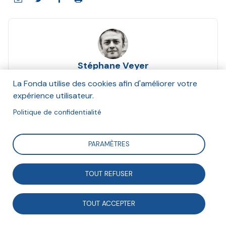
Stéphane Veyer
Juin 2014
La Fonda utilise des cookies afin d'améliorer votre
expérience utilisateur.
Suivre
Politique de confidentialité
PARAMÈTRES
Où est donc passé le travail ? L’emploi et son jumeau,
le chômage, l’ont étouffé, phagocyté. S’il n’y avait les
TOUT REFUSER
scandales sanitaires touchant aux conditions de la
production (amiante, suicides, stress, TmS, etc.), le
TOUT ACCEPTER
travail disparaîtrait totalement de nos écrans