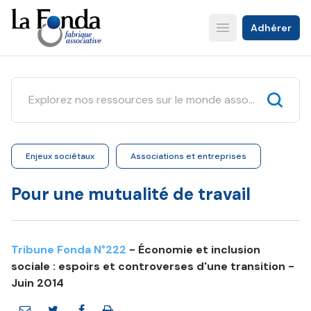
Aller
au
Adhérer
Open main menu
contenu
principal
Enjeux sociétaux
Associations et entreprises
Pour une mutualité de travail
Tribune Fonda N°222
- Économie et inclusion
sociale : espoirs et controverses d'une transition -
Juin 2014