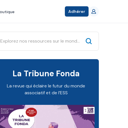
Adhérer
outique
La Tribune Fonda
La revue qui éclaire le futur du monde
associatif et de l’ESS