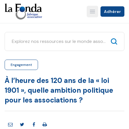
Aller
au
Adhérer
Open main menu
contenu
principal
Engagement
À l’heure des 120 ans de la « loi
1901 », quelle ambition politique
pour les associations ?