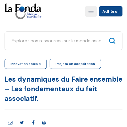
Aller
au
Adhérer
Open main menu
contenu
principal
Innovation sociale
Projets en coopération
Les dynamiques du Faire ensemble
– Les fondamentaux du fait
associatif.