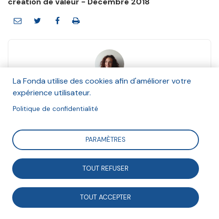
création de valeur - Décembre 2018
La Fonda utilise des cookies afin d'améliorer votre
Anne Jacquelin
expérience utilisateur.
Décembre 2018
Politique de confidentialité
Suivre
PARAMÈTRES
La Fabrique des territoires innovants, société
TOUT REFUSER
collective d’intérêt collectif (SCIC), accompagne la
collaboration en entreprises et sur les territoires. Elle
TOUT ACCEPTER
témoigne de son regard sur l’impact social et