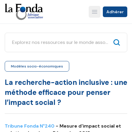
Aller
au
Adhérer
Open main menu
contenu
principal
Modèles socio-économiques
La recherche-action inclusive : une
méthode efficace pour penser
l’impact social ?
Tribune Fonda N°240
- Mesure d'impact social et