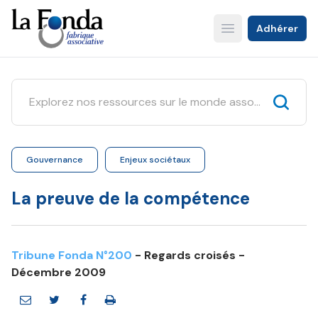
Aller
au
Adhérer
Open main menu
contenu
principal
Gouvernance
Enjeux sociétaux
La preuve de la compétence
Tribune Fonda N°200
- Regards croisés -
Décembre 2009