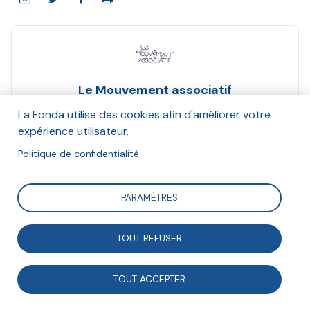
Le Mouvement associatif
Mars 2013
La Fonda utilise des cookies afin d'améliorer votre
expérience utilisateur.
Suivre
Politique de confidentialité
PARAMÈTRES
Position de la CPCA sur la manière de développer et
d’organiser les partenariats associations-entreprises
TOUT REFUSER
en France, présentée en 2009.
TOUT ACCEPTER