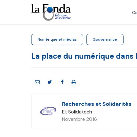
Aller
au
Ce
contenu
principal
Numérique et médias
Gouvernance
La place du numérique dans l
Recherches et Solidarités
Et Solidatech
Novembre 2016