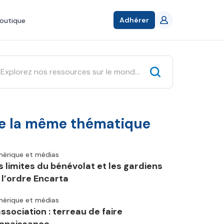
Adhérer
outique
e la même thématique
érique et médias
s limites du bénévolat et les gardiens
 l’ordre Encarta
érique et médias
association : terreau de faire