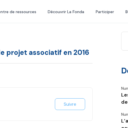
ntre de ressources
Découvrir La Fonda
Participer
B
e projet associatif en 2016
D
Num
Le
de
Suivre
Num
L’