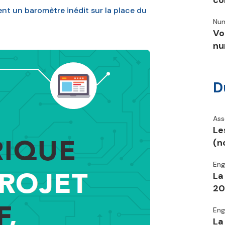
co
nt un baromètre inédit sur la place du
Num
Vo
nu
D
Ass
Le
(n
En
La
20
En
La