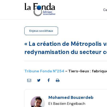
Aller
au
Ce
contenu
principal
Enjeux sociétaux
« La création de Métropolis v
redynamisation du secteur c
Tribune Fonda N°254
- Tiers-lieux : fabriq
Mohamed Bouzerdeb
Et Bastien Engelbach