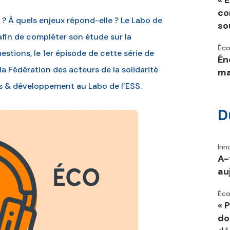
« 
co
 ? À quels enjeux répond-elle ? Le Labo de
so
afin de compléter son étude sur la
Éco
stions, le 1er épisode de cette série de
Én
la Fédération des acteurs de la solidarité
ma
ts & développement au Labo de l’ESS.
D
Inn
A-
au
Éco
« 
do