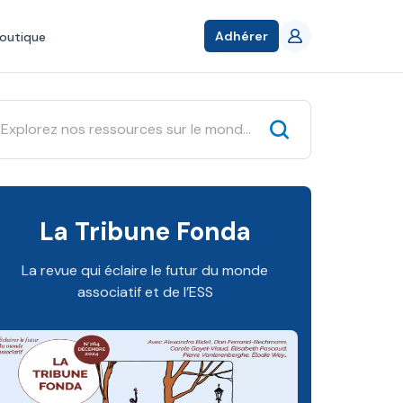
Adhérer
outique
La Tribune Fonda
La revue qui éclaire le futur du monde
associatif et de l’ESS