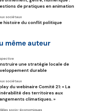
vironnement, genre, numérique :
estions de pratiques en animation
eux sociétaux
e histoire du conflit politique
u même auteur
spective
nstruire une stratégie locale de
veloppement durable
eux sociétaux
play du webinaire Comité 21: « La
lnérabilité des territoires aux
angements climatiques. »
èles socio-économiques