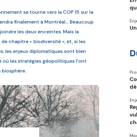
En
qu
onnement se tourne vers la COP 15 sur la
Enj
e tiendra finalement à Montréal… Beaucoup
Un
 joindre les deux enceintes. Mais la
 chapitre « biodiversité », et, si les
D
, les enjeux diplomatiques sont bien
e où les stratégies géopolitiques l’ont
a biosphère.
Pro
Co
dé
Enj
Re
vu
ch
Mod