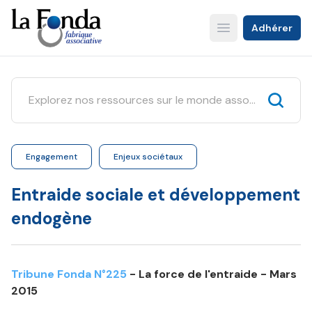
Aller
au
Adhérer
Open main menu
contenu
principal
Engagement
Enjeux sociétaux
Entraide sociale et développement
endogène
Tribune Fonda N°225
- La force de l'entraide - Mars
2015