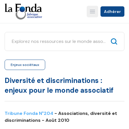
Aller
au
Adhérer
Open main menu
contenu
principal
Enjeux sociétaux
Diversité et discriminations :
enjeux pour le monde associatif
Tribune Fonda N°204
- Associations, diversité et
discriminations - Août 2010