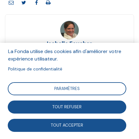
Isabelle Foucher
Août 2010
La Fonda utilise des cookies afin d'améliorer votre
expérience utilisateur.
Suivre
Politique de confidentialité
PARAMÈTRES
Analyse des enjeux liés à la diversité au sein des
associations notamment en ce qui concerne la
TOUT REFUSER
cohésion sociale, la pertinence de l’action associative,
mais aussi la contribution de la société civile à une
TOUT ACCEPTER
société plus démocratique.