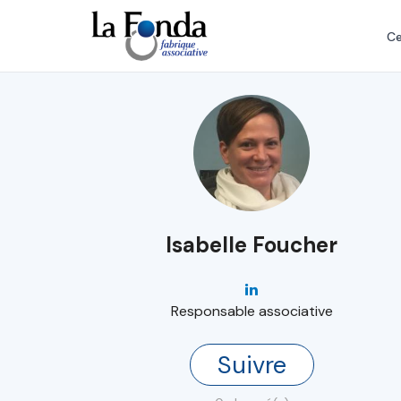
Aller
au
Ce
contenu
principal
Isabelle Foucher
Responsable associative
Suivre