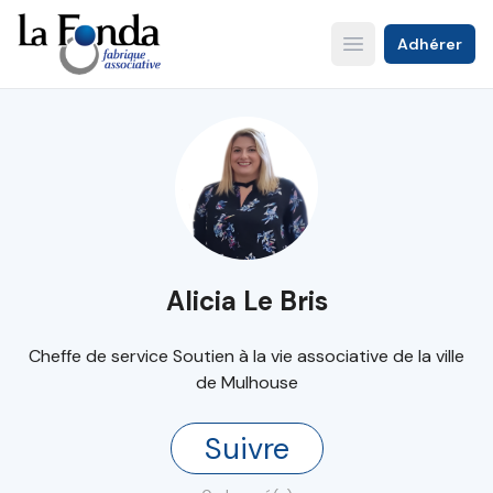
Aller
au
Adhérer
Open main menu
contenu
principal
Alicia Le Bris
Cheffe de service Soutien à la vie associative de la ville
de Mulhouse
Suivre