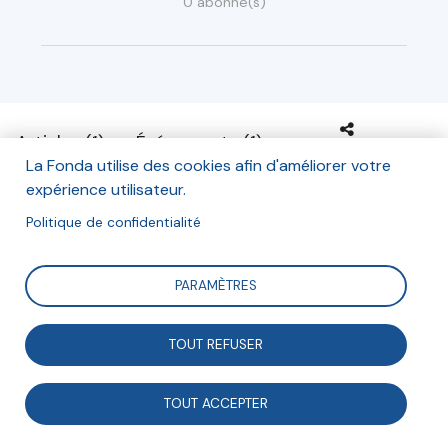
0 abonné(s)
Articles (1)
Événements (1)
La Fonda utilise des cookies afin d'améliorer votre
expérience utilisateur.
Politique de confidentialité
Projets en coopération
PARAMÈTRES
TOUT REFUSER
Alicia Le Bris
Cheffe de service Soutien à la vie
TOUT ACCEPTER
associative de la ville de
Mulhouse