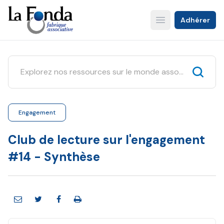
Aller
au
Adhérer
Open main menu
contenu
principal
Engagement
Club de lecture sur l'engagement
#14 - Synthèse