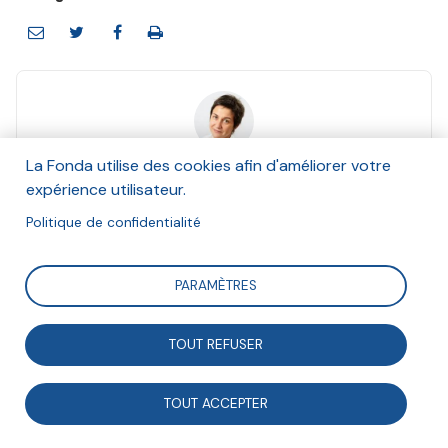
Cécile Bazin
La Fonda utilise des cookies afin d'améliorer votre
Décembre 2014
expérience utilisateur.
Politique de confidentialité
Suivre
PARAMÈTRES
Sur un sujet comme celui-ci, le pragmatisme et le bon
TOUT REFUSER
sens sont de rigueur. Quels sont les constats ? Des
outils numériques qui se renouvellent en permanence
TOUT ACCEPTER
; des associations le plus souvent résolues à s’en