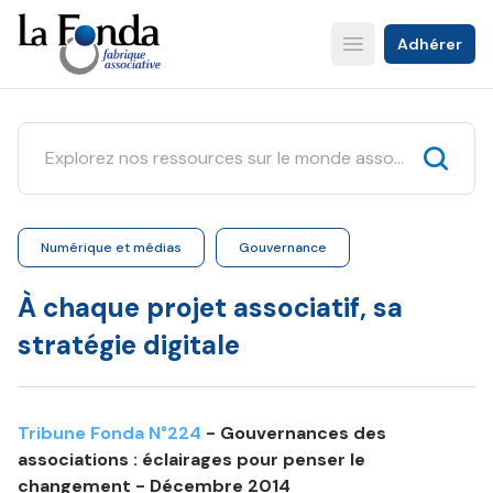
Aller
au
Adhérer
Open main menu
contenu
principal
Numérique et médias
Gouvernance
À chaque projet associatif, sa
stratégie digitale
Tribune Fonda N°224
- Gouvernances des
associations : éclairages pour penser le
changement - Décembre 2014