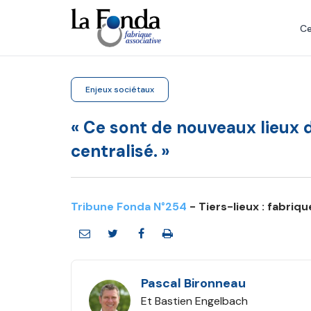
Aller
au
Ce
contenu
principal
Enjeux sociétaux
« Ce sont de nouveaux lieux d
centralisé. »
Tribune Fonda N°254
- Tiers-lieux : fabriq
Pascal Bironneau
Et Bastien Engelbach