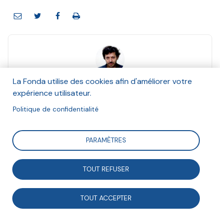
Nathan Stern
La Fonda utilise des cookies afin d'améliorer votre
Juin 2014
expérience utilisateur.
Politique de confidentialité
Suivre
PARAMÈTRES
Cet article propose la forme originale d’une « socio-
TOUT REFUSER
fiction ». Se projetant dans un futur proche (2020),
son auteur imagine Big Crunch, une entreprise
TOUT ACCEPTER
d’insertion d’un nouveau genre, telle que pourrait en