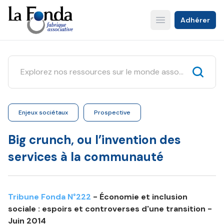
Aller
au
Adhérer
Open main menu
contenu
principal
Enjeux sociétaux
Prospective
Big crunch, ou l’invention des
services à la communauté
Tribune Fonda N°222
- Économie et inclusion
sociale : espoirs et controverses d'une transition -
Juin 2014