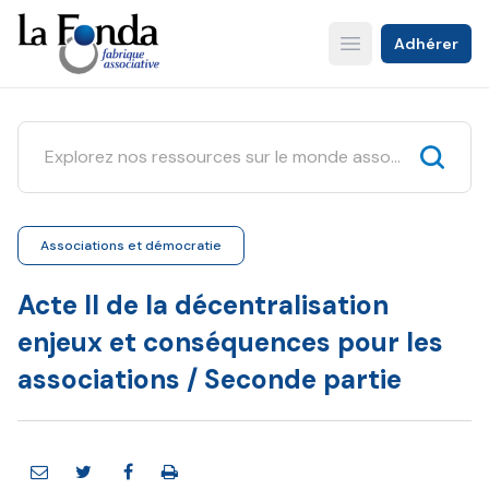
Aller
au
Adhérer
Open main menu
contenu
principal
Associations et démocratie
Acte II de la décentralisation
enjeux et conséquences pour les
associations / Seconde partie