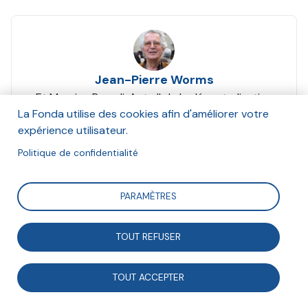
Jean-Pierre Worms
Et Maurice Parodi, Acte II de la décentralisation
enjeux et conséquences pour les associations /
La Fonda utilise des cookies afin d'améliorer votre
Seconde partie
expérience utilisateur.
Octobre 2005
Politique de confidentialité
Suivre
PARAMÈTRES
TOUT REFUSER
Deuxième partie : Enjeux et conséquences de la
décentralisation pour la vie associative Séminaire
TOUT ACCEPTER
Fonda du 11 juin 2005, in la tribune fonda n° 175 -
octobre 2005