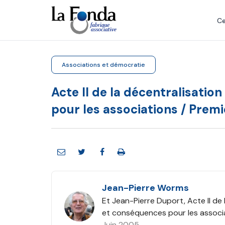
Aller
au
Ce
contenu
principal
Associations et démocratie
Acte II de la décentralisatio
pour les associations / Premi
Jean-Pierre Worms
Et Jean-Pierre Duport, Acte II de 
et conséquences pour les associa
Juin 2005