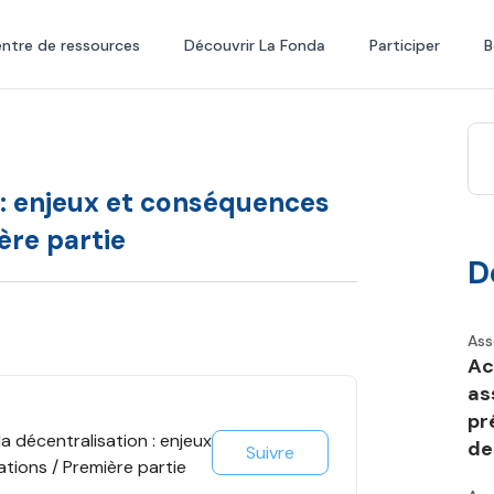
ntre de ressources
Découvrir La Fonda
Participer
B
n : enjeux et conséquences
ère partie
D
Ass
Ac
as
pr
la décentralisation : enjeux
de
Suivre
tions / Première partie