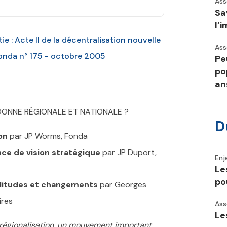
Ass
Sa
l’
e : Acte II de la décentralisation nouvelle
Ass
 fonda n° 175 - octobre 2005
Pe
po
an
 DONNE RÉGIONALE ET NATIONALE ?
D
on
par JP Worms, Fonda
ence de vision stratégique
par JP Duport,
Enj
Le
po
imilitudes et changements
par Georges
ires
Ass
Le
a régionalisation, un mouvement important