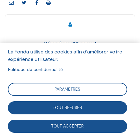
Véronique Marguet
Mars 2015
La Fonda utilise des cookies afin d'améliorer votre
expérience utilisateur.
Suivre
Politique de confidentialité
PARAMÈTRES
Dans un monde où les organisations sociétales,
administratives et juridiques, tendent à diluer les
TOUT REFUSER
responsabilités ; où les individus ont tendance à
attribuer la cause de leurs difficultés aux instances ou
TOUT ACCEPTER
entités extérieures – au risque de se voir déposséder