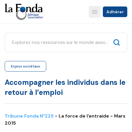
Aller
au
Adhérer
Open main menu
contenu
principal
Enjeux sociétaux
Accompagner les individus dans le
retour à l’emploi
Tribune Fonda N°225
- La force de l'entraide - Mars
2015