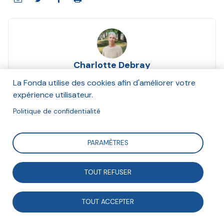
Charlotte Debray
Et Réseau Cocagne
La Fonda utilise des cookies afin d'améliorer votre
Mars 2013
expérience utilisateur.
Politique de confidentialité
Suivre
PARAMÈTRES
Le rapprochement de deux mondes qui s’ignoraient il
TOUT REFUSER
y a encore peu a connu ces dernières années une
accélération remarquable. De part et d’autre, les
TOUT ACCEPTER
changements de posture sont évidents. Qu’elles
soient solidement structurées, tâtonnantes ou encore