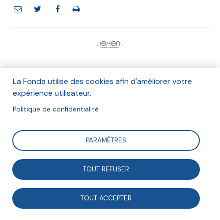
Nexem
La Fonda utilise des cookies afin d'améliorer votre
Et Unapei, Marie-Aleth Grard, ATD Quart-Monde,
expérience utilisateur.
Singa, Claire Thoury, Le Mouvement associatif
Octobre 2022
Politique de confidentialité
Suivre
PARAMÈTRES
TOUT REFUSER
Distinct de la fonction publique et du secteur privé
lucratif, le modèle associatif est spécifique :
TOUT ACCEPTER
indépendant dans son organisation des pouvoirs