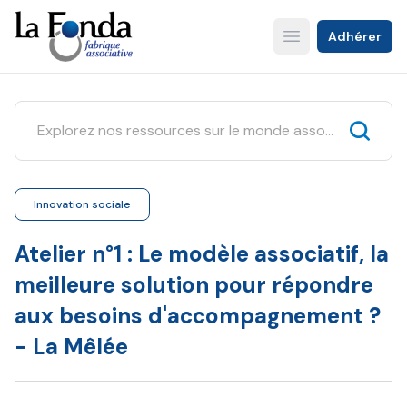
Aller
au
Adhérer
Open main menu
contenu
principal
Innovation sociale
Atelier n°1 : Le modèle associatif, la
meilleure solution pour répondre
aux besoins d'accompagnement ?
- La Mêlée