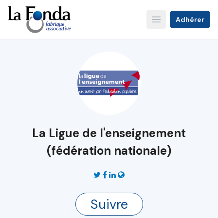
Aller
au
Adhérer
Open main menu
contenu
principal
La Ligue de l'enseignement
(fédération nationale)
Suivre