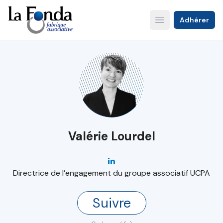
Aller
au
Adhérer
Open main menu
contenu
principal
Valérie Lourdel
Directrice de l’engagement du groupe associatif UCPA
Suivre