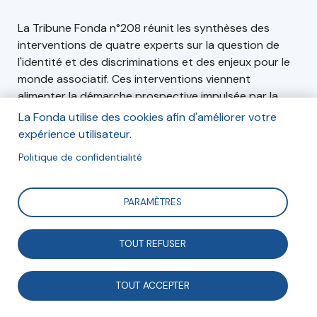
La Tribune Fonda n°208 réunit les synthèses des
interventions de quatre experts sur la question de
l'identité et des discriminations et des enjeux pour le
monde associatif. Ces interventions viennent
alimenter la démarche prospective impulsée par la
Fonda, visant à permettre aux acteurs associatifs de
La Fonda utilise des cookies afin d'améliorer votre
mieux se projeter dans l'avenir.
expérience utilisateur.
Politique de confidentialité
PARAMÈTRES
Articles
Contributeurs
Édito
(5)
(5)
TOUT REFUSER
TOUT ACCEPTER
Faire ensemble 2020 : la Fonda
relève le défi !