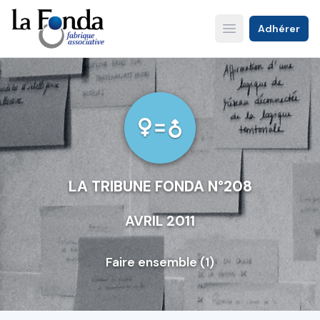
Aller
au
Adhérer
Open main menu
contenu
principal
LA TRIBUNE FONDA N°208
AVRIL 2011
Faire ensemble (1)