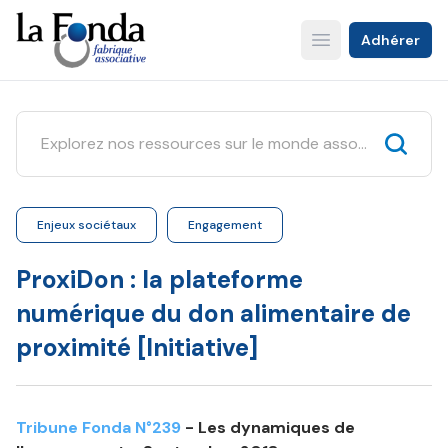
Aller
au
Adhérer
Open main menu
contenu
principal
Enjeux sociétaux
Engagement
ProxiDon : la plateforme
numérique du don alimentaire de
proximité [Initiative]
Tribune Fonda N°239
- Les dynamiques de