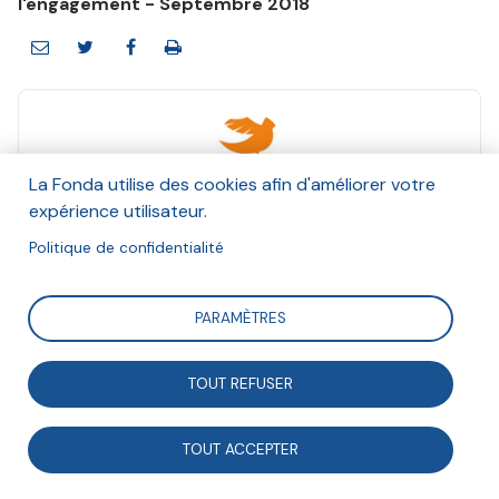
l'engagement - Septembre 2018
La Fonda utilise des cookies afin d'améliorer votre
ProxiDon
expérience utilisateur.
Septembre 2018
Politique de confidentialité
Suivre
PARAMÈTRES
ProxiDon est un service créé par la Banque alimentaire
TOUT REFUSER
du Rhône pour mettre en relation des commerces de
proximité et des associations d’aide aux plus démunis,
TOUT ACCEPTER
pour la redistribution de denrées alimentaires