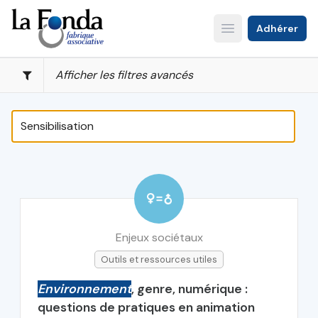
Aller
au
Adhérer
Open main menu
contenu
principal
Afficher les filtres avancés
Enjeux sociétaux
Outils et ressources utiles
Environnement
, genre, numérique :
questions de pratiques en animation