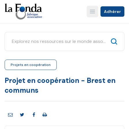
Aller
au
Adhérer
Open main menu
contenu
principal
Projets en coopération
Projet en coopération - Brest en
communs