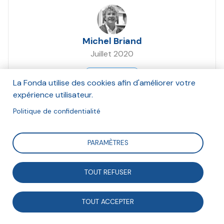
Michel Briand
Juillet 2020
Suivre
La Fonda utilise des cookies afin d'améliorer votre
expérience utilisateur.
Politique de confidentialité
Dans le cadre du programme Faire Ensemble 2030, la
Fonda souhaite valoriser les coopérations pluri-
PARAMÈTRES
acteurs qui sont mises en oeuvre. Cette fiche montre
comment des acteurs se mobilisent pour diffuser la
TOUT REFUSER
culture des communs, notamment au travers du
festival "Brest en communs".
TOUT ACCEPTER