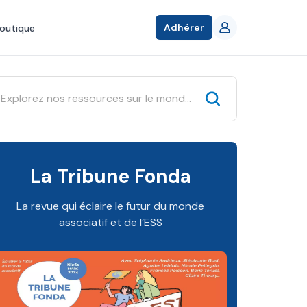
Adhérer
outique
La Tribune Fonda
La revue qui éclaire le futur du monde
associatif et de l’ESS