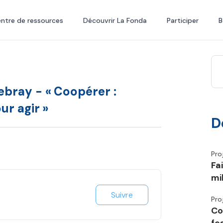
ntre de ressources
Découvrir La Fonda
Participer
B
ebray - « Coopérer :
r agir »
D
Pro
Fa
mi
Suivre
Pro
Co