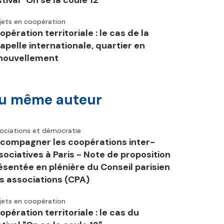
stival "On se la coule 12"
jets en coopération
opération territoriale : le cas de la
apelle internationale, quartier en
nouvellement
u même auteur
ociations et démocratie
compagner les coopérations inter-
sociatives à Paris - Note de proposition
ésentée en plénière du Conseil parisien
s associations (CPA)
jets en coopération
opération territoriale : le cas du