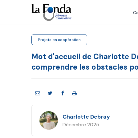
Aller
au
Ce
contenu
principal
Projets en coopération
Mot d'accueil de Charlotte D
comprendre les obstacles pou
Charlotte Debray
Décembre 2025