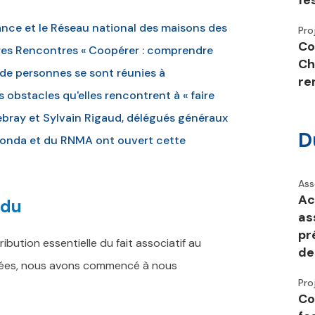
fe
rance et le Réseau national des maisons des
Pro
Co
res Rencontres « Coopérer : comprendre
Ch
e de personnes se sont réunies à
re
 obstacles qu'elles rencontrent à « faire
ebray et Sylvain Rigaud, délégués généraux
D
 Fonda et du RNMA ont ouvert cette
Ass
Ac
ndu
as
pr
ibution essentielle du fait associatif au
de
années, nous avons commencé à nous
Pro
Co