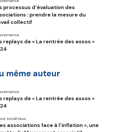
uvernance
s processus d’évaluation des
sociations : prendre la mesure du
vail collectif
uvernance
s replays de « La rentrée des assos »
24
u même auteur
uvernance
s replays de « La rentrée des assos »
24
eux sociétaux
Les associations face à l’inflation », une