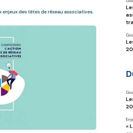
Go
Le
 enjeux des têtes de réseau associatives.
as
tra
Go
Le
20
D
Go
Le
20
Enj
« 