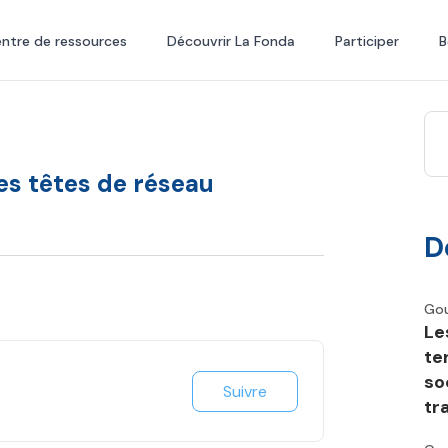
ntre de ressources
Découvrir La Fonda
Participer
B
es têtes de réseau
D
Go
Le
te
so
Suivre
tr