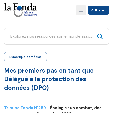
Aller
au
Adhérer
Open main menu
contenu
principal
Numérique et médias
Mes premiers pas en tant que
Délégué à la protection des
données (DPO)
Tribune Fonda N°259
- Écologie : un combat, des