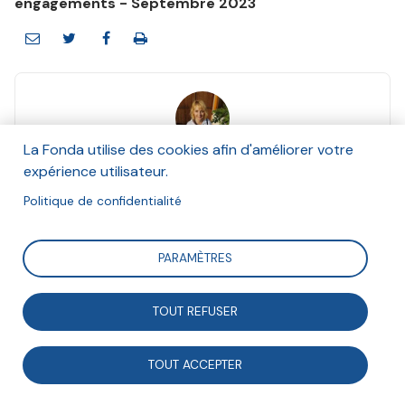
engagements - Septembre 2023
La Fonda utilise des cookies afin d'améliorer votre
Valérie Michaud
expérience utilisateur.
Et Diane Bonifas, Union nationale pour l'habitat
des jeunes (Unhaj)
Politique de confidentialité
Septembre 2023
PARAMÈTRES
Suivre
TOUT REFUSER
Tout organisme qui suit régulièrement des personnes
TOUT ACCEPTER
ou traite à grande échelle des données sensibles est
obligé depuis 2018 de désigner un Délégué à la