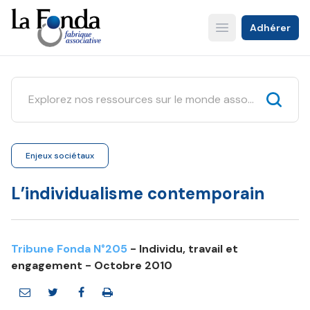
Aller
au
Adhérer
Open main menu
contenu
principal
Enjeux sociétaux
L’individualisme contemporain
Tribune Fonda N°205
- Individu, travail et
engagement - Octobre 2010