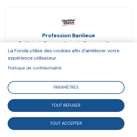
Profession Banlieue
Et Victoria Bazurto, Antonin Gregorio, Alexeï
Tabet
La Fonda utilise des cookies afin d'améliorer votre
Janvier 2022
expérience utilisateur.
Politique de confidentialité
Suivre
PARAMÈTRES
Restitution des échanges de la Rencontre du 26
TOUT REFUSER
janvier 2021 organisée en partenariat avec la Fonda et
dédiée à l’expérimentation Territoires zéro chômeur
TOUT ACCEPTER
de longue durée (TZCLD). L’ambition était