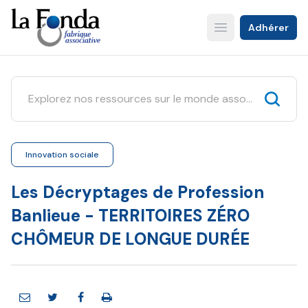
Aller
au
Adhérer
Open main menu
contenu
principal
Innovation sociale
Les Décryptages de Profession
Banlieue - TERRITOIRES ZÉRO
CHÔMEUR DE LONGUE DURÉE