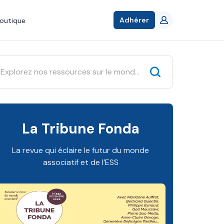
Adhérer
outique
La Tribune Fonda
La revue qui éclaire le futur du monde
associatif et de l’ESS