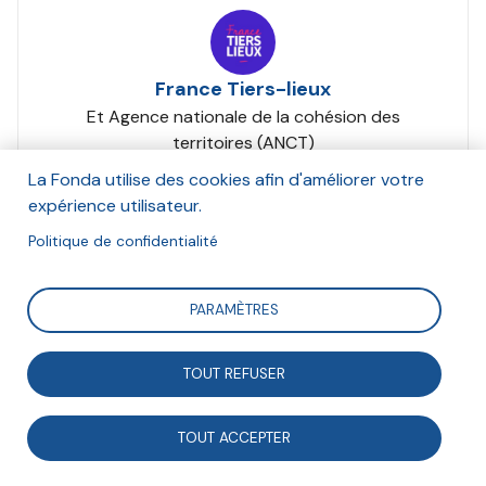
France Tiers-lieux
Et Agence nationale de la cohésion des
territoires (ANCT)
Janvier 2024
La Fonda utilise des cookies afin d'améliorer votre
expérience utilisateur.
Suivre
Politique de confidentialité
PARAMÈTRES
Elaboré par France Tiers-Lieux avec le soutien de
l'ANCT, ce guide vise à aider les collectivités à mieux
TOUT REFUSER
comprendre et à accompagner les acteurs des tiers-
lieux.
TOUT ACCEPTER