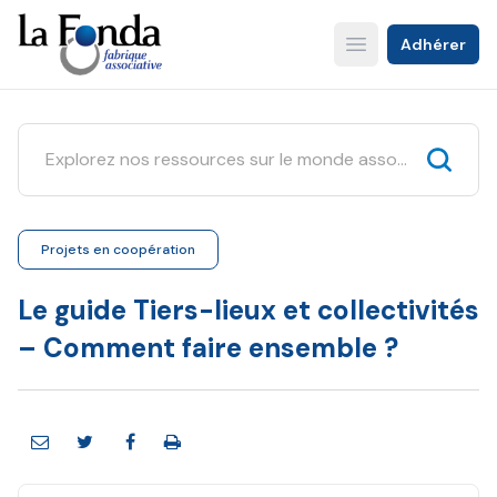
Aller
au
Adhérer
Open main menu
contenu
principal
Projets en coopération
Le guide Tiers-lieux et collectivités
– Comment faire ensemble ?