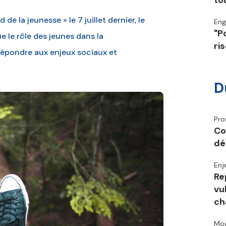
to
de la jeunesse » le 7 juillet dernier, le
En
"P
 le rôle des jeunes dans la
ri
répondre aux enjeux sociaux et
D
Pro
Co
dé
Enj
Re
vu
ch
Mod