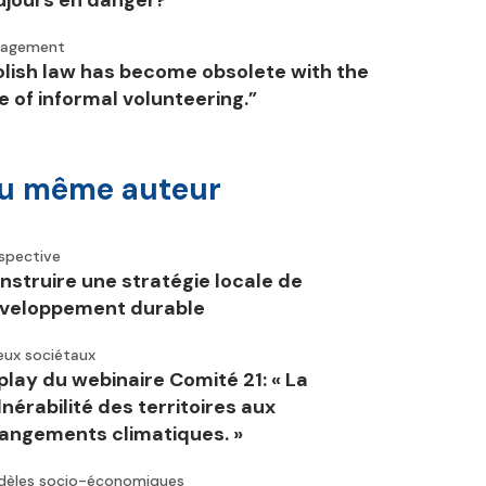
ujours en danger?
gagement
olish law has become obsolete with the
se of informal volunteering.”
u même auteur
spective
nstruire une stratégie locale de
veloppement durable
eux sociétaux
play du webinaire Comité 21: « La
lnérabilité des territoires aux
angements climatiques. »
èles socio-économiques