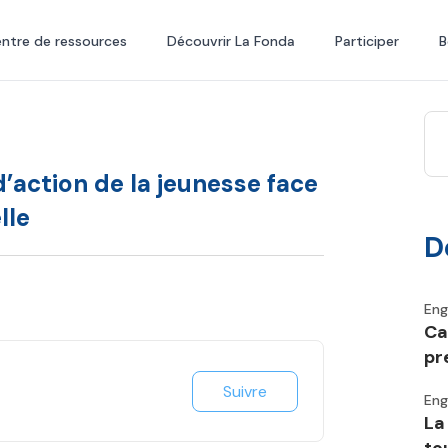
ntre de ressources
Découvrir La Fonda
Participer
B
 d’action de la jeunesse face
lle
D
En
Ca
pr
Suivre
En
La