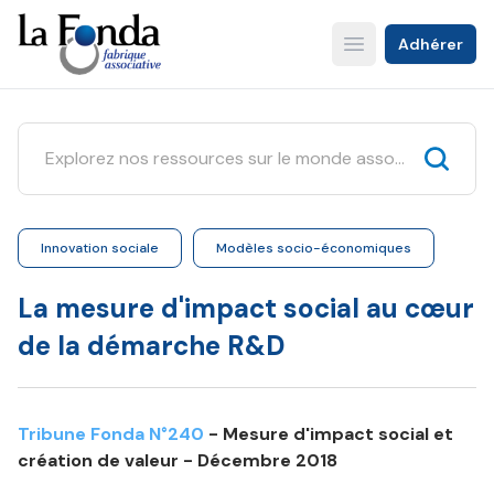
Aller
au
Adhérer
Open main menu
contenu
principal
Innovation sociale
Modèles socio-économiques
La mesure d'impact social au cœur
de la démarche R&D
Tribune Fonda N°240
- Mesure d'impact social et
création de valeur - Décembre 2018