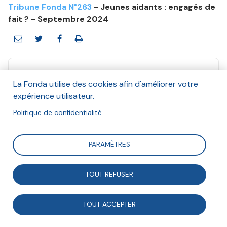
Tribune Fonda N°263
- Jeunes aidants : engagés de
fait ? - Septembre 2024
La Fonda utilise des cookies afin d'améliorer votre
expérience utilisateur.
La Maison Perchée
Politique de confidentialité
Et Anna Maheu
Octobre 2024
PARAMÈTRES
Suivre
TOUT REFUSER
Depuis 2020, La Maison Perchée accueille les jeunes
TOUT ACCEPTER
adultes atteints de trouble bipolaire, schizophrène et