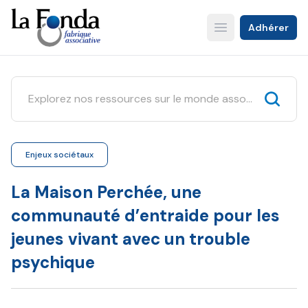
Aller
au
Adhérer
Open main menu
contenu
principal
Enjeux sociétaux
La Maison Perchée, une
communauté d’entraide pour les
jeunes vivant avec un trouble
psychique