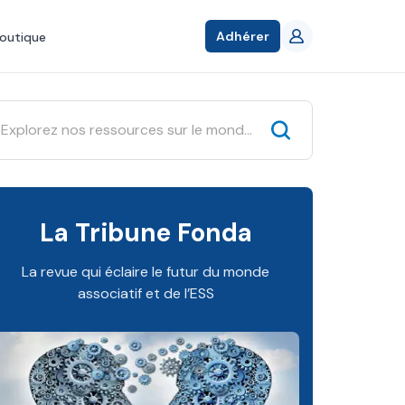
Adhérer
outique
La Tribune Fonda
La revue qui éclaire le futur du monde
associatif et de l’ESS