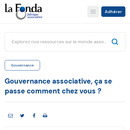
Aller
au
Adhérer
Open main menu
contenu
principal
Gouvernance
Gouvernance associative, ça se
passe comment chez vous ?