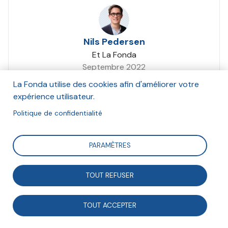
Nils Pedersen
Et La Fonda
Septembre 2022
La Fonda utilise des cookies afin d'améliorer votre
Suivre
expérience utilisateur.
Politique de confidentialité
La septième édition de l’Université du Faire ensemble a
PARAMÈTRES
éclairé le fait qu’agir en communauté d’action,
consiste à amplifier les effets de son engagement par
TOUT REFUSER
la mise en cohérence de ses actions avec celles
d’autres acteurs engagés.
TOUT ACCEPTER