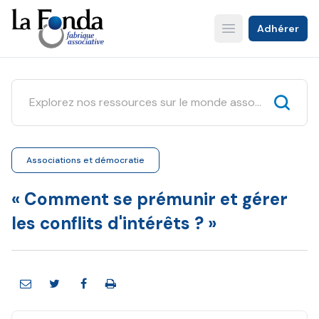
Aller
au
Adhérer
Open main menu
contenu
principal
Associations et démocratie
« Comment se prémunir et gérer
les conflits d'intérêts ? »