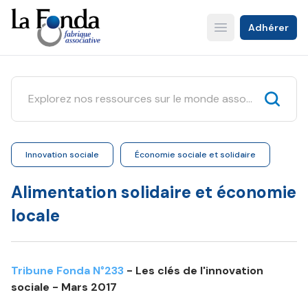
Aller
au
Adhérer
Open main menu
contenu
principal
Innovation sociale
Économie sociale et solidaire
Alimentation solidaire et économie
locale
Tribune Fonda N°233
- Les clés de l'innovation
sociale - Mars 2017