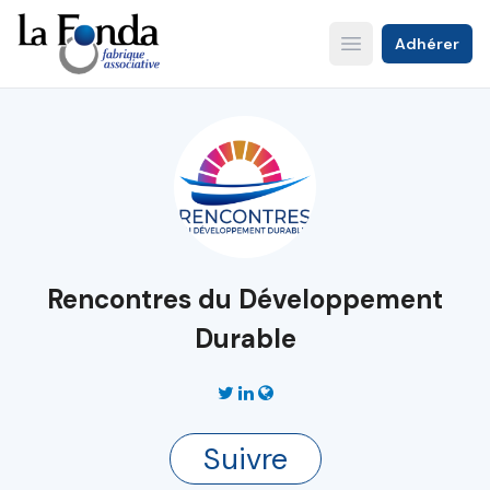
Aller
au
Adhérer
Open main menu
contenu
principal
Rencontres du Développement
Durable
Suivre