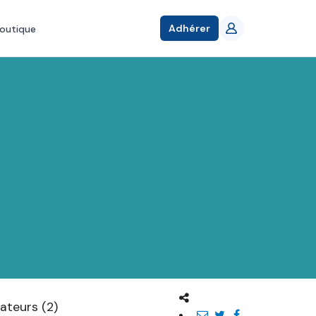
Adhérer
outique
ateurs (2)